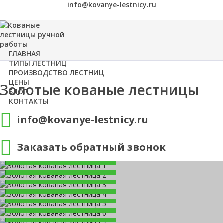
info@kovanye-lestnicy.ru
ГЛАВНАЯ
ТИПЫ ЛЕСТНИЦ
ПРОИЗВОДСТВО ЛЕСТНИЦ
ЦЕНЫ
Золотые кованые лестницы
БЛОГ
КОНТАКТЫ
info@kovanye-lestnicy.ru
Золотая кованая лестница 1
Золотая кованая лестница 2
Заказать обратный звонок
Заказать
Золотая кованая лестница 3
Заказать
Золотая кованая лестница 4
Заказать
Золотая кованая лестница 5
Заказать
Золотая кованая лестница 6
Заказать
Золотая кованая лестница 7
Заказать
Заказать